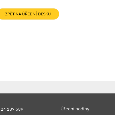
ZPĚT NA ÚŘEDNÍ DESKU
Úřední hodiny
724 187 589