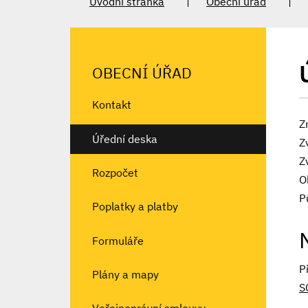
Úvodní stránka
Obecní úřad
OBECNÍ ÚŘAD
Kontakt
Z
Úřední deska
Z
Z
Rozpočet
O
P
Poplatky a platby
Formuláře
P
Plány a mapy
S