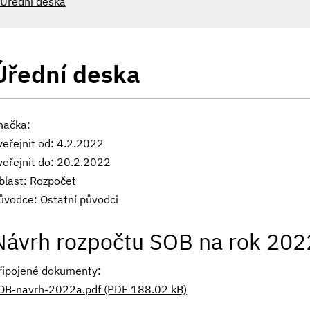
Úřední deska
Úřední deska
načka:
veřejnit od: 4.2.2022
veřejnit do: 20.2.2022
blast: Rozpočet
ůvodce: Ostatní původci
Návrh rozpočtu SOB na rok 202
řipojené dokumenty:
OB-navrh-2022a.pdf (PDF 188.02 kB)