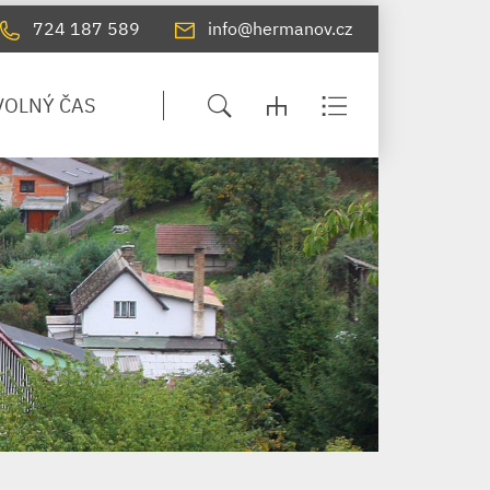
724 187 589
info@hermanov.cz
VOLNÝ ČAS