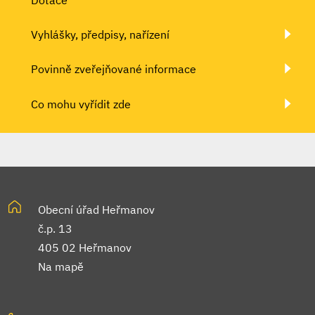
Vyhlášky, předpisy, nařízení
Povinně zveřejňované informace
Co mohu vyřídit zde
Obecní úřad Heřmanov
č.p. 13
405 02 Heřmanov
Na mapě