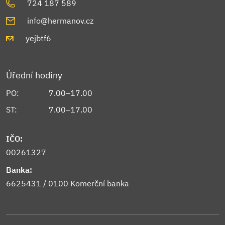
724 187 589
info@hermanov.cz
yejbtf6
Úřední hodiny
PO:
7.00–17.00
ST:
7.00–17.00
IČO:
00261327
Banka:
6625431 / 0100 Komerční banka