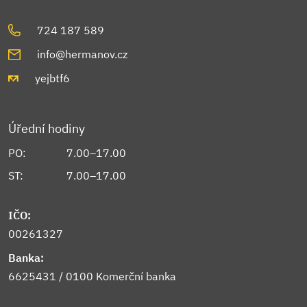
724 187 589
info@hermanov.cz
yejbtf6
Úřední hodiny
PO:
7.00–17.00
ST:
7.00–17.00
IČO:
00261327
Banka:
6625431 / 0100 Komerční banka