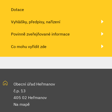
Dotace
Vyhlášky, předpisy, nařízení
Povinně zveřejňované informace
Co mohu vyřídit zde
Obecní úřad Heřmanov
č.p. 13
405 02 Heřmanov
Na mapě