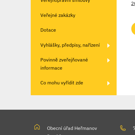
Veřejnoprávní smlouvy
2
Veřejné zakázky
Dotace
Vyhlášky, předpisy, nařízení
Povinně zveřejňované
informace
Co mohu vyřídit zde
Obecní úřad Heřmanov