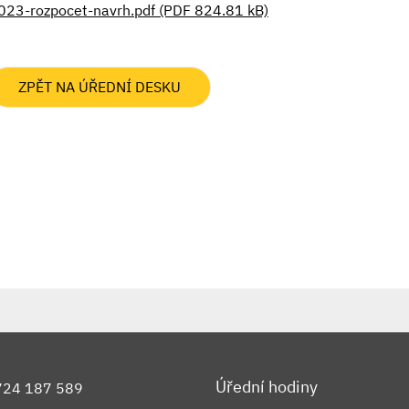
023-rozpocet-navrh.pdf (PDF 824.81 kB)
ZPĚT NA ÚŘEDNÍ DESKU
Úřední hodiny
724 187 589