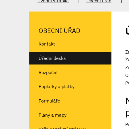
Úvodní stránka
Obecní úřad
OBECNÍ ÚŘAD
Kontakt
Z
Úřední deska
Z
Z
Rozpočet
O
P
Poplatky a platby
Formuláře
Plány a mapy
P