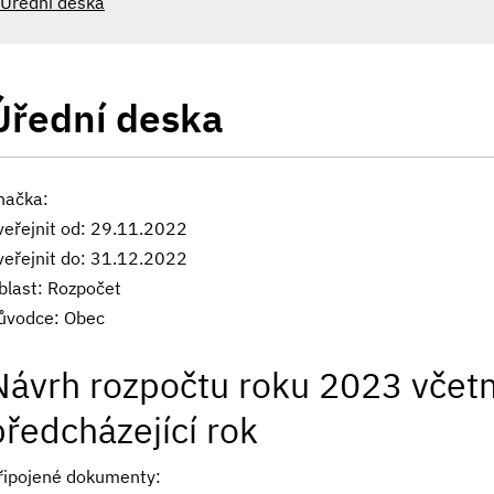
Úřední deska
Úřední deska
načka:
veřejnit od: 29.11.2022
veřejnit do: 31.12.2022
blast: Rozpočet
ůvodce: Obec
Návrh rozpočtu roku 2023 včetn
předcházející rok
řipojené dokumenty: