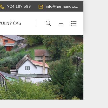
724 187 589
info@hermanov.cz
VOLNÝ ČAS