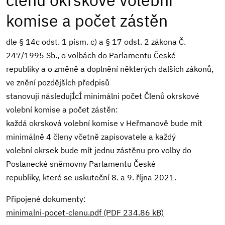
členů okrskové volební
komise a počet zástěn
dle § 14c odst. 1 písm. c) a § 17 odst. 2 zákona Č.
247/1995 Sb., o volbách do Parlamentu České
republiky a o změně a doplnění některých dalších zákonů,
ve znění pozdějších předpisů
stanovuji následujÍcÍ minimálni počet Členů okrskové
volební komise a počet zástěn:
každá okrsková volební komise v Heřmanově bude mít
minimálně 4 členy včetně zapisovatele a každý
volební okrsek bude mít jednu zástěnu pro volby do
Poslanecké sněmovny Parlamentu České
republiky, které se uskuteční 8. a 9. října 2021.
Připojené dokumenty:
minimalni-pocet-clenu.pdf (PDF 234.86 kB)