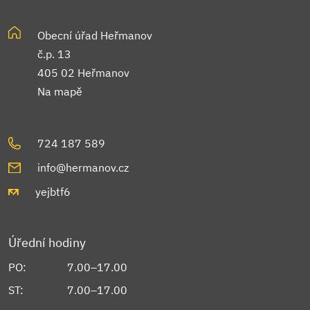
Obecní úřad Heřmanov
č.p. 13
405 02 Heřmanov
Na mapě
724 187 589
info@hermanov.cz
yejbtf6
Úřední hodiny
PO:
7.00–17.00
ST:
7.00–17.00