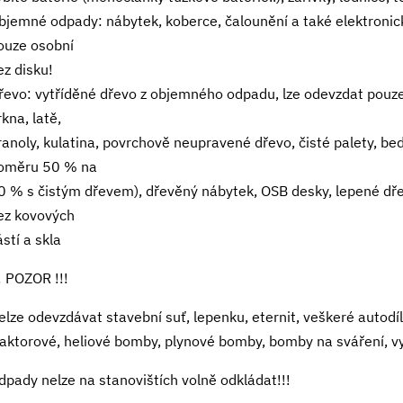
bjemné odpady: nábytek, koberce, čalounění a také elektronick
ouze osobní
ez disku!
řevo: vytříděné dřevo z objemného odpadu, lze odevzdat pouze 
rkna, latě,
ranoly, kulatina, povrchově neupravené dřevo, čisté palety, bed
oměru 50 % na
0 % s čistým dřevem), dřevěný nábytek, OSB desky, lepené dře
ez kovových
ástí a skla
!! POZOR !!!
elze odevzdávat stavební suť, lepenku, eternit, veškeré autodí
raktorové, heliové bomby, plynové bomby, bomby na sváření, vy
dpady nelze na stanovištích volně odkládat!!!