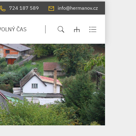
724 187 589
info@hermanov.cz
VOLNÝ ČAS