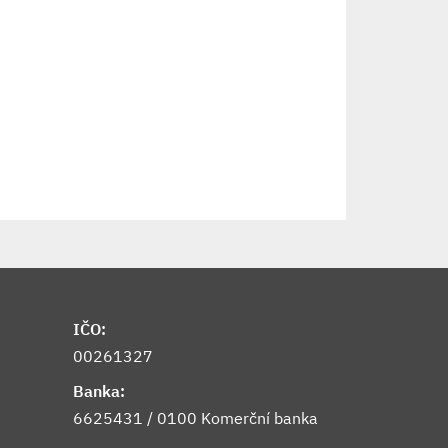
IČO:
00261327
Banka:
6625431 / 0100 Komerční banka