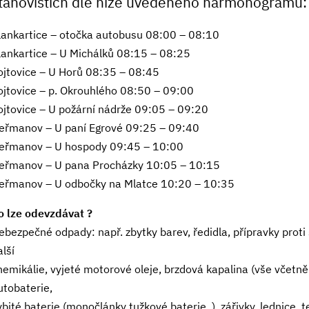
tanovištích dle níže uvedeného harmonogramu:
lankartice – otočka autobusu 08:00 – 08:10
lankartice – U Michálků 08:15 – 08:25
ojtovice – U Horů 08:35 – 08:45
ojtovice – p. Okrouhlého 08:50 – 09:00
ojtovice – U požární nádrže 09:05 – 09:20
eřmanov – U paní Egrové 09:25 – 09:40
eřmanov – U hospody 09:45 – 10:00
eřmanov – U pana Procházky 10:05 – 10:15
eřmanov – U odbočky na Mlatce 10:20 – 10:35
o lze odevzdávat ?
ebezpečné odpady: např. zbytky barev, ředidla, přípravky proti
alší
hemikálie, vyjeté motorové oleje, brzdová kapalina (vše včetně ob
utobaterie,
ybité baterie (monočlánky tužkové baterie..), zářivky, lednice, 