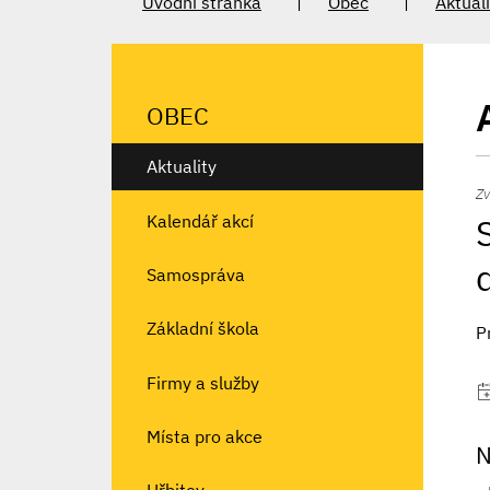
Úvodní stránka
Obec
Aktuali
OBEC
Aktuality
Zv
Kalendář akcí
Samospráva
Základní škola
P
Firmy a služby
Místa pro akce
N