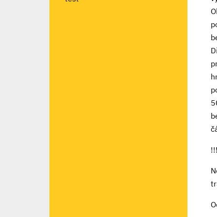
O
p
b
D
p
h
p
5
b
č
!
N
t
O