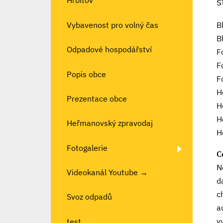
s
Hřbitov
B
Vybavenost pro volný čas
B
Odpadové hospodářství
F
F
Popis obce
F
H
Prezentace obce
H
H
Heřmanovský zpravodaj
H
Fotogalerie
C
N
Videokanál Youtube →
d
c
Svoz odpadů
a
v
test