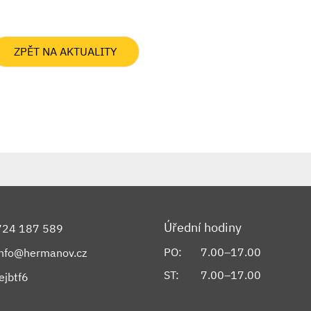
ZPĚT NA AKTUALITY
Úřední hodiny
724 187 589
PO:
7.00–17.00
info@hermanov.cz
ST:
7.00–17.00
ejbtf6