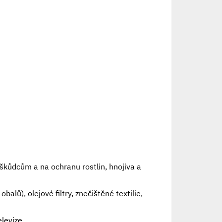
 škůdcům a na ochranu rostlin, hnojiva a
alů), olejové filtry, znečištěné textilie,
televize,……